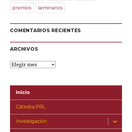
premios
seminarios
COMENTARIOS RECIENTES
ARCHIVOS
Archivos
Inicio
Cátedra PRL
expande
Investigación
el
menú