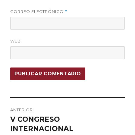
CORREO ELECTRÓNICO
*
WEB
Navegación
ANTERIOR
de
V CONGRESO
Entrada
INTERNACIONAL
anterior:
entradas