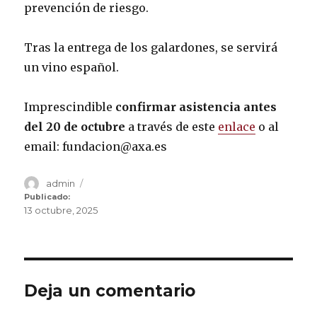
prevención de riesgo.
Tras la entrega de los galardones, se servirá
un vino español.
Imprescindible
confirmar asistencia antes
del 20 de octubre
a través de este
enlace
o al
email: fundacion@axa.es
Autor
admin
Publicado
el
Publicado:
13 octubre, 2025
Deja un comentario