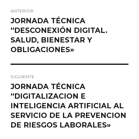
Navegación
ANTERIOR
de
JORNADA TÉCNICA
Entrada
“DESCONEXIÓN DIGITAL.
anterior:
entradas
SALUD, BIENESTAR Y
OBLIGACIONES»
SIGUIENTE
JORNADA TÉCNICA
Entrada
“DIGITALIZACION E
siguiente:
INTELIGENCIA ARTIFICIAL AL
SERVICIO DE LA PREVENCION
DE RIESGOS LABORALES»