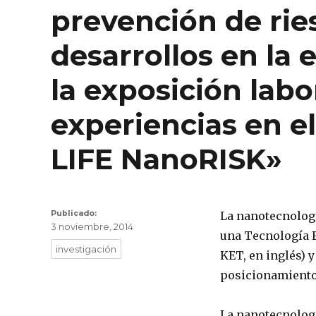
prevención de rie
desarrollos en la 
la exposición labo
experiencias en e
LIFE NanoRISK»
Publicado
Publicado:
La nanotecnologí
3 noviembre, 2014
el
una Tecnología F
Etiquetas
investigación
KET, en inglés) y
posicionamiento 
La nanotecnologi