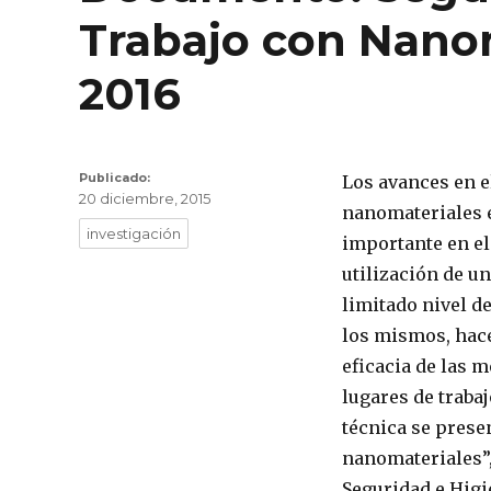
Trabajo con Nanom
2016
Publicado
Publicado:
Los avances en e
20 diciembre, 2015
el
nanomateriales 
Etiquetas
investigación
importante en el 
utilización de u
limitado nivel d
los mismos, hace
eficacia de las 
lugares de traba
técnica se prese
nanomateriales”,
Seguridad e Higi