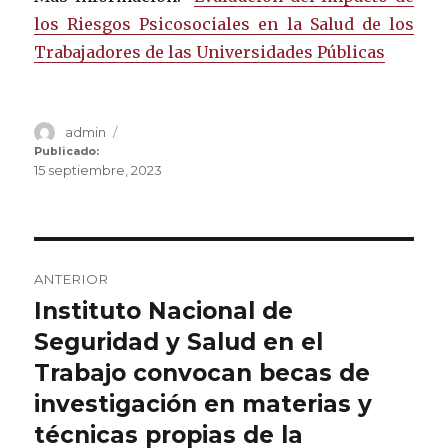
los Riesgos Psicosociales en la Salud de los
Trabajadores de las Universidades Públicas
Autor
admin
Publicado
el
Publicado:
15 septiembre, 2023
Navegación
ANTERIOR
de
Instituto Nacional de
Entrada
Seguridad y Salud en el
anterior:
entradas
Trabajo convocan becas de
investigación en materias y
técnicas propias de la