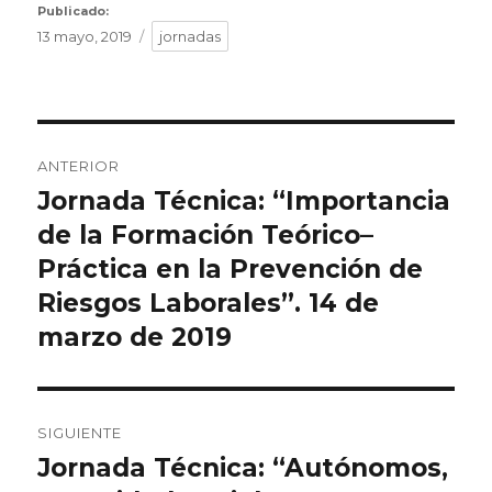
el
Publicado:
Etiquetas
13 mayo, 2019
jornadas
Navegación
ANTERIOR
de
Jornada Técnica: “Importancia
Entrada
de la Formación Teórico–
anterior:
entradas
Práctica en la Prevención de
Riesgos Laborales”. 14 de
marzo de 2019
SIGUIENTE
Jornada Técnica: “Autónomos,
Entrada