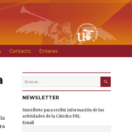
s
Contacto
Enlaces
a
BUSCAR
Buscar
por:
NEWSLETTER
Suscríbete para recibir información de las
actividades de la Cátedra PRL
la
Email
ra