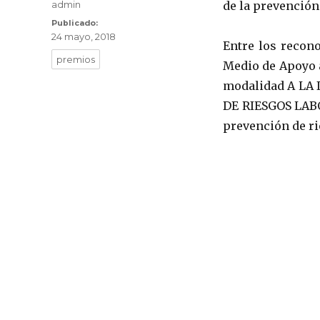
Autor
admin
de la prevención
Publicado
Publicado:
24 mayo, 2018
el
Entre los recon
Etiquetas
premios
Medio de Apoyo a
modalidad A LA
DE RIESGOS LABO
prevención de ri