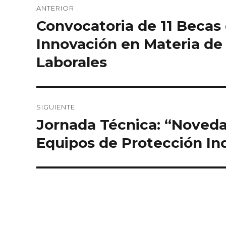
ANTERIOR
de
Convocatoria de 11 Becas 
Entrada
anterior:
entradas
Innovación en Materia de
Laborales
SIGUIENTE
Jornada Técnica: “Noved
Entrada
siguiente:
Equipos de Protección Ind