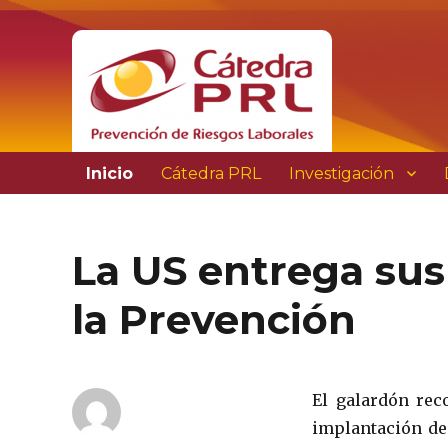
Prevención de Riesgos Laborales
Cátedra PRL
Inicio
Cátedra PRL
Investigación
La US entrega sus
la Prevención
El galardón rec
implantación de 