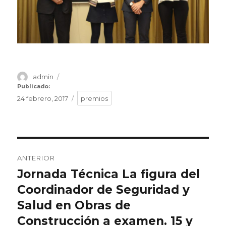
Autor
admin
Publicado
el
Publicado:
Etiquetas
24 febrero, 2017
premios
Navegación
ANTERIOR
de
Jornada Técnica La figura del
Entrada
Coordinador de Seguridad y
anterior:
entradas
Salud en Obras de
Construcción a examen. 15 y